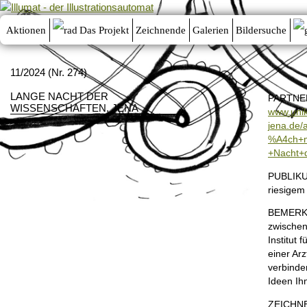
Aktionen
Das Projekt
Zeichnende
Galerien
Bildersuche
11/2024 (Nr. 274)
LANGE NACHT DER
PARTNE
WISSENSCHAFTEN, JENA
www.unik
jena.de/
%A4ch+m
+Nacht+
PUBLIK
riesigem
BEMERK
zwische
Institut 
einer Ar
verbinde
Ideen Ih
ZEICHN