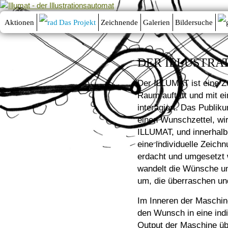
Aktionen
Das Projekt
Zeichnende
Galerien
Bildersuche
DER ILLUSTRA
Der ILLUMAT ist eine Z
Raum auftritt und mit e
interagiert. Das Publik
einen Wunschzettel, wi
ILLUMAT, und innerhalb 
eine individuelle Zeich
erdacht und umgesetzt w
wandelt die Wünsche un
um, die überraschen un
Im Inneren der Maschine
den Wunsch in eine ind
Output der Maschine üb